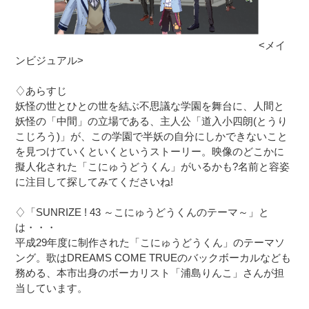
<メイ
ンビジュアル>
♢あらすじ
妖怪の世とひとの世を結ぶ不思議な学園を舞台に、人間と
妖怪の「中間」の立場である、主人公「道入小四朗(とうり
こじろう)」が、この学園で半妖の自分にしかできないこと
を見つけていくといくというストーリー。映像のどこかに
擬人化された「こにゅうどうくん」がいるかも?名前と容姿
に注目して探してみてくださいね!
♢「SUNRIZE ! 43 ～こにゅうどうくんのテーマ～」と
は・・・
平成29年度に制作された「こにゅうどうくん」のテーマソ
ング。歌はDREAMS COME TRUEのバックボーカルなども
務める、本市出身のボーカリスト「浦島りんこ」さんが担
当しています。