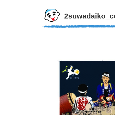
2suwadaiko_c