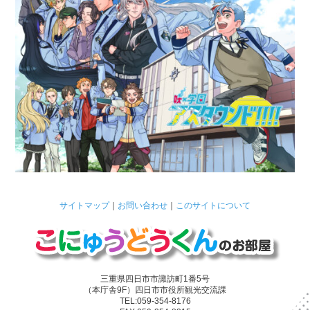
サイトマップ
｜
お問い合わせ
｜
このサイトについて
三重県四日市市諏訪町1番5号
（本庁舎9F）四日市市役所観光交流課
TEL:059-354-8176