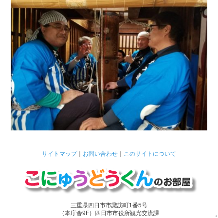
サイトマップ
｜
お問い合わせ
｜
このサイトについて
三重県四日市市諏訪町1番5号
（本庁舎9F）四日市市役所観光交流課