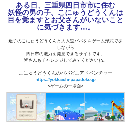
ある日、三重県四日市市に住む
妖怪の男の子、こにゅうどうくんは
目を覚ますとお父さんがいないこと
に気づきます…。
迷子のこにゅうどうくんと大入道パパををゲーム形式で探
しながら
四日市の魅力を発見できるサイトです。
皆さんもチャレンジしてみてくださいね。
こにゅうどうくんのパパどこアドベンチャー
https://yokkaichi-papadoko.jp
<ゲームの一場面>