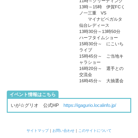
11時～グリーティング
13時～15時 伊賀FCく
ノ一三重 VS
マイナビベガルタ
仙台レディース
13時30分～13時50分
ハーフタイムショー
15時30分～ にこいち
ライブ
15時45分～ ご当地キ
ャラショー
16時20分～ 選手との
交流会
16時45分～ 大抽選会
イベント情報はこちら
いが☆グリオ 公式HP
https://igagurio.localinfo.jp/
サイトマップ
｜
お問い合わせ
｜
このサイトについて